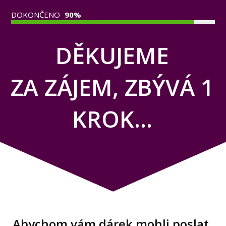
DOKONČENO
90%
DĚKUJEME
ZA ZÁJEM, ZBÝVÁ 1
KROK...
Abychom vám dárek mohli poslat,